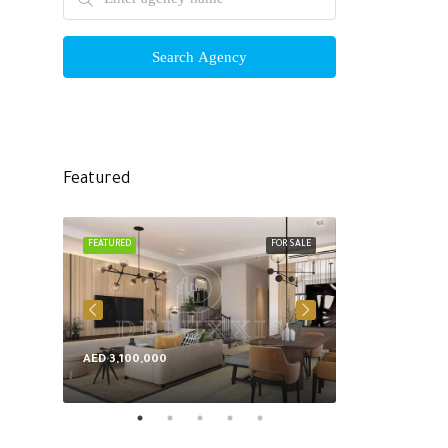
Search Agency
Featured
FEATURED
FOR SALE
FEATURED
AED 3,100,000
AED 8,600,000