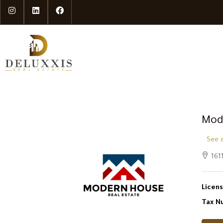
Mod
See a
1611
Licens
Tax N