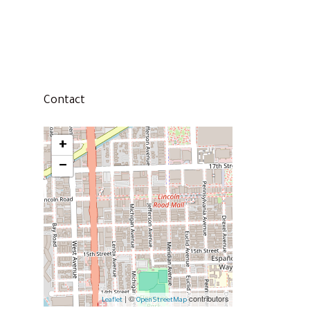
Contact
+
−
| ©
contributors
Leaflet
OpenStreetMap