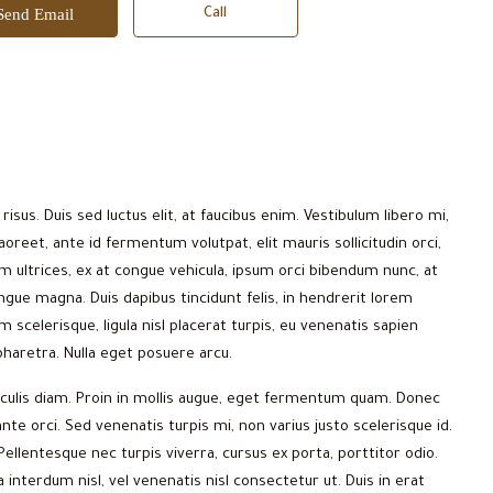
Send Email
Call
 risus. Duis sed luctus elit, at faucibus enim. Vestibulum libero mi,
oreet, ante id fermentum volutpat, elit mauris sollicitudin orci,
um ultrices, ex at congue vehicula, ipsum orci bibendum nunc, at
ngue magna. Duis dapibus tincidunt felis, in hendrerit lorem
 scelerisque, ligula nisl placerat turpis, eu venenatis sapien
 pharetra. Nulla eget posuere arcu.
aculis diam. Proin in mollis augue, eget fermentum quam. Donec
e orci. Sed venenatis turpis mi, non varius justo scelerisque id.
lentesque nec turpis viverra, cursus ex porta, porttitor odio.
interdum nisl, vel venenatis nisl consectetur ut. Duis in erat