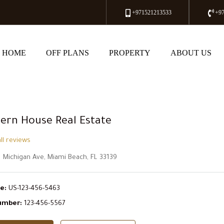
+971521213533
+9
HOME
OFF PLANS
PROPERTY
ABOUT US
ern House Real Estate
ll reviews
 Michigan Ave, Miami Beach, FL 33139
e:
US-123-456-5463
umber:
123-456-5567