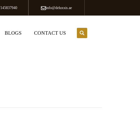
7145837940
info@deluxxis.ae
BLOGS
CONTACT US