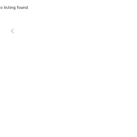
o listing found.
FEATURED
AED600,000