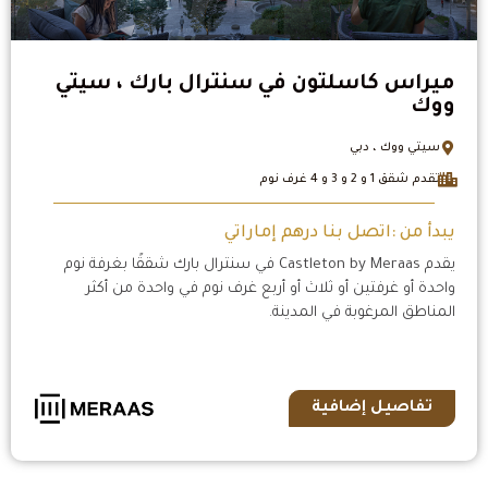
ميراس كاسلتون في سنترال بارك ، سيتي
ووك
سيتي ووك ، دبي
تقدم شقق 1 و 2 و 3 و 4 غرف نوم
يبدأ من :اتصل بنا درهم إماراتي
يقدم Castleton by Meraas في سنترال بارك شققًا بغرفة نوم
واحدة أو غرفتين أو ثلاث أو أربع غرف نوم في واحدة من أكثر
المناطق المرغوبة في المدينة.
تفاصيل إضافية