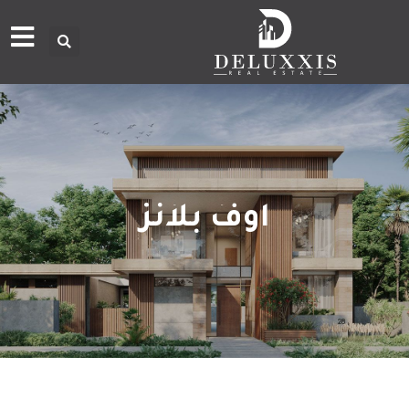
اوف بلانز