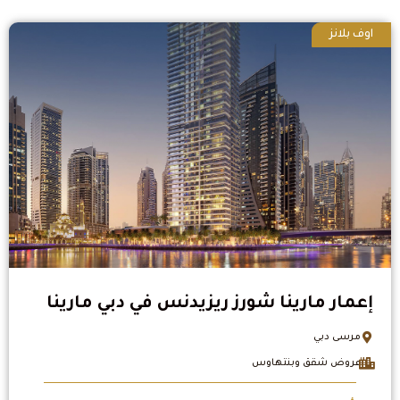
اوف بلانز
إعمار مارينا شورز ريزيدنس في دبي مارينا
مرسى دبي
عروض شقق وبنتهاوس