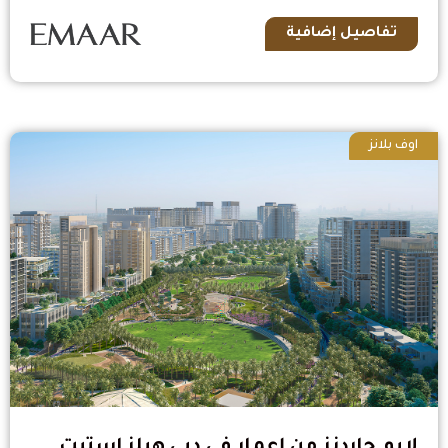
تفاصيل إضافية
اوف بلانز
لايم جاردنز من إعمار في دبي هيلز استيت