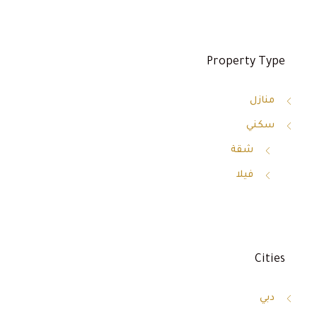
Property Type
منازل
سكني
شقة
فيلا
Cities
دبي