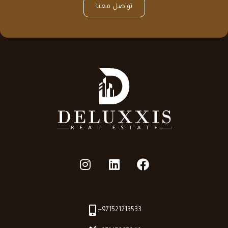
تواصل معنا
+971521213533